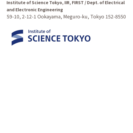
Institute of Science Tokyo, IIR, FIRST / Dept. of Electrical
Photonic Device Workshop (PDW) 2025
＠機械振興会館で
and Electronic Engineering
M2 田川、樋浦がポスター発表しました。
S9-10, 2-12-1 Ookayama, Meguro-ku, Tokyo 152-8550
田川が
Best Student Poster Award
を受賞しました!
2025.11.5-8
Conference
The Asia Communications and Photonics Conference
(ACP 2025) in Suzhou で庄司准教授が招待講演しました。
2025.10.1
News
新メンバーとして D1 李、M1 白、陳 が所属しました。
2025.9.26,30
Event
構想発表会でD1 高木、M1 東、鈴木、原、村上 が発表しまし
た。
2025.9.9-12
Conference
電子情報通信学会ソサイエティ大会
＠岡山大学でM2 田川、
鄭、津田、樋浦 が発表しました。
2025.8.26
News
D卒 矢島の論文が、
Optics Express
に掲載されました。