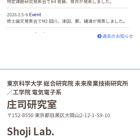
特定課題研究発表会でB4 菅藤、笹井が発表しました。
2026.2.5-6
Event
修士論文発表会でM2 田川、津田、鄭、樋浦が発表しました。
2026.4.13-14
Conference
過去のお知らせ
SiPhotonics2026
in Ottawaの国際会議で庄司准教授が招待講
演しました。
2026.3.10-13
Conference
2026年電子情報通信学会総合大会
in福岡のシンポジウムで庄
司准教授が招待講演しました。
東京科学大学 総合研究院 未来産業技術研究所
2026.1.13-15
Conference
／工学院 電気電子系
レーザー学会学術講演会第46回年次大会
in大阪のシンポジウ
ムで庄司准教授が招待講演しました。
庄司研究室
2025.12.18
News
〒152-8550 東京都目黒区大岡山2-12-1-S9-10
D1 高木が、
2025年光通信システム研究会奨励賞
を受賞しまし
た!
Shoji Lab.
2025.12.11-12
Conference